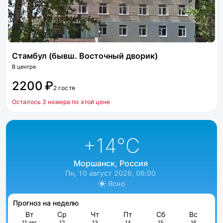
Стамбул (бывш. Восточный дворик)
В центре
2200 ₽
2 гостя
Осталось 3 номера по этой цене
+14
°C
Моршанск, Россия
Пн, 10 август 2026, 06:00
Ясно
Прогноз на неделю
Вт
Ср
Чт
Пт
Сб
Вс
11 авг
12
13
14
15
16