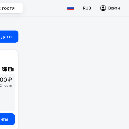
2 гостя
RUB
Войти
 даты
00 ₽
2 гостя
анты