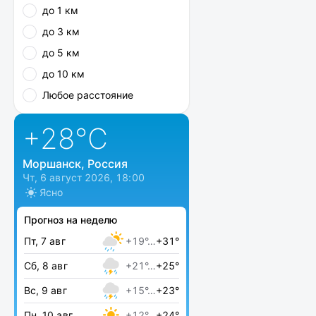
до 1 км
до 3 км
до 5 км
до 10 км
Любое расстояние
+28
°C
Моршанск, Россия
Чт, 6 август 2026, 18:00
Ясно
Прогноз на неделю
Пт, 7 авг
+19°…
+31°
Сб, 8 авг
+21°…
+25°
Вс, 9 авг
+15°…
+23°
Пн, 10 авг
+12°…
+24°