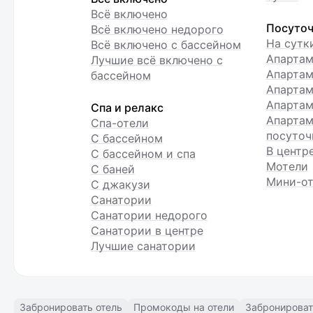
Всё включено
Посуточ
Всё включено недорого
На сутк
Всё включено с бассейном
Апарта
Лучшие всё включено с
Апартам
бассейном
Апартам
Апартам
Спа и релакс
Апартам
Спа-отели
посуточ
С бассейном
В центр
С бассейном и спа
Мотели
С баней
Мини-от
С джакузи
Санатории
Санатории недорого
Санатории в центре
Лучшие санатории
Забронировать отель
Промокоды на отели
Забронироват