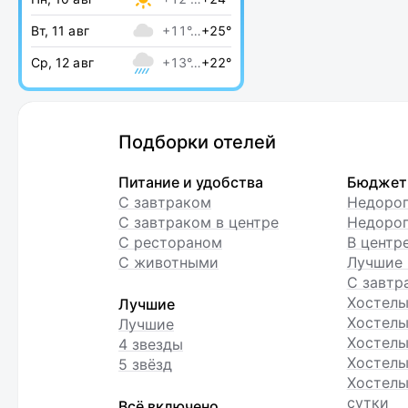
Вт, 11 авг
+11°…
+25°
Ср, 12 авг
+13°…
+22°
Подборки отелей
Питание и удобства
Бюджет
С завтраком
Недоро
С завтраком в центре
Недорог
С рестораном
В центр
С животными
Лучшие 
С завтр
Хостел
Лучшие
Хостелы
Лучшие
Хостелы
4 звезды
Хостелы
5 звёзд
Хостелы
сутки
Всё включено