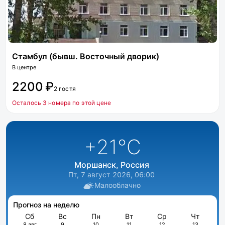
Стамбул (бывш. Восточный дворик)
В центре
2200 ₽
2 гостя
Осталось 3 номера по этой цене
+21
°C
Моршанск, Россия
Пт, 7 август 2026, 06:00
Малооблачно
Прогноз на неделю
Сб
Вс
Пн
Вт
Ср
Чт
8 авг
9
10
11
12
13