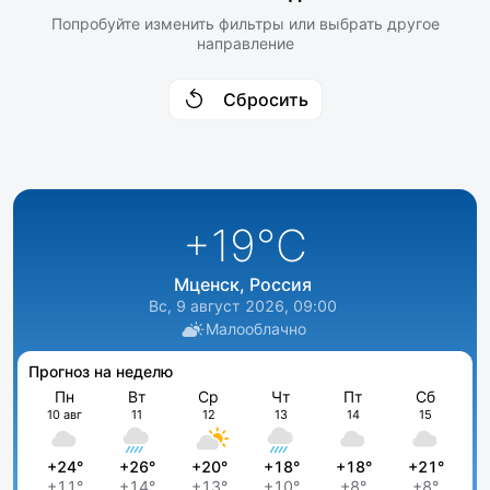
Попробуйте изменить фильтры или выбрать другое
направление
Сбросить
+19
°C
Мценск, Россия
Вс, 9 август 2026, 09:00
Малооблачно
Прогноз на неделю
Пн
Вт
Ср
Чт
Пт
Сб
10 авг
11
12
13
14
15
+24°
+26°
+20°
+18°
+18°
+21°
+11°
+14°
+13°
+10°
+8°
+8°