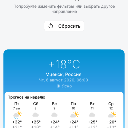
Попробуйте изменить фильтры или выбрать другое
направление
Сбросить
+18
°C
Мценск, Россия
Чт, 6 август 2026, 06:00
Ясно
Прогноз на неделю
Пт
Сб
Вс
Пн
Вт
Ср
7 авг
8
9
10
11
12
+32°
+25°
+24°
+24°
+25°
+20°
+21°
+18°
+14°
+11°
+12°
+13°