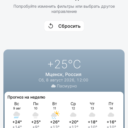
Попробуйте изменить фильтры или выбрать другое
направление
Сбросить
+25
°C
Мценск, Россия
Сб, 8 август 2026, 12:00
Пасмурно
Прогноз на неделю
Вс
Пн
Вт
Ср
Чт
Пт
9 авг
10
11
12
13
14
+24°
+25°
+26°
+20°
+18°
+16°
+14°
+9°
+13°
+12°
+10°
+10°