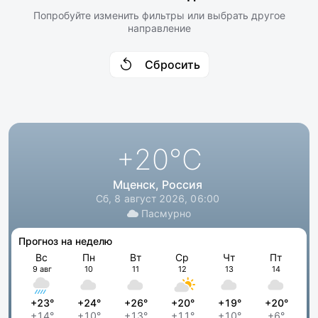
Попробуйте изменить фильтры или выбрать другое
направление
Сбросить
+20
°C
Мценск, Россия
Сб, 8 август 2026, 06:00
Пасмурно
Прогноз на неделю
Вс
Пн
Вт
Ср
Чт
Пт
9 авг
10
11
12
13
14
+23°
+24°
+26°
+20°
+19°
+20°
+14°
+10°
+13°
+11°
+10°
+6°