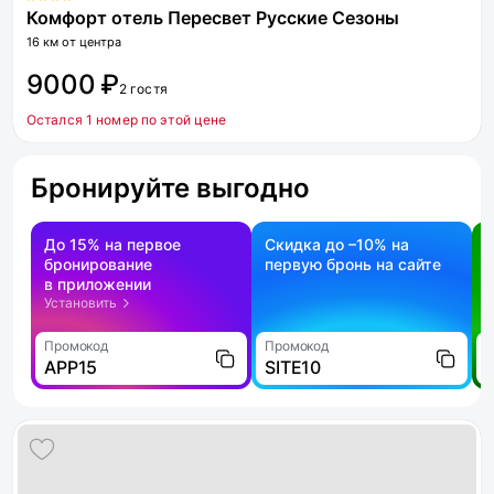
Комфорт отель Пересвет Русские Сезоны
16 км от центра
9000 ₽
2 гостя
Остался 1 номер по этой цене
Бронируйте выгодно
До 15% на первое
Скидка до –10% на
бронирование
первую бронь на сайте
н
в приложении
о
Установить
Промокод
Промокод
П
APP15
SITE10