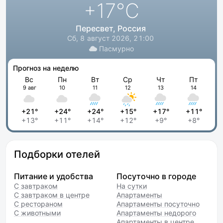
+17
°C
Пересвет, Россия
Сб, 8 август 2026, 21:00
Пасмурно
Прогноз на неделю
Вс
Пн
Вт
Ср
Чт
Пт
9 авг
10
11
12
13
14
+21°
+24°
+24°
+15°
+17°
+11°
+13°
+11°
+14°
+12°
+9°
+8°
Подборки отелей
Питание и удобства
Посуточно в городе
С завтраком
На сутки
С завтраком в центре
Апартаменты
С рестораном
Апартаменты посуточно
С животными
Апартаменты недорого
Апартаменты в центре