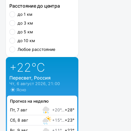
Расстояние до центра
до 1 км
до 3 км
до 5 км
до 10 км
Любое расстояние
+22
°C
Пересвет, Россия
Чт, 6 август 2026, 21:00
Ясно
Прогноз на неделю
Пт, 7 авг
+20°…
+28°
Сб, 8 авг
+15°…
+23°
Вс, 9 авг
+11°…
+22°