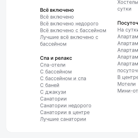
Хостелы
сутки
Всё включено
Всё включено
Посуточ
Всё включено недорого
На сутк
Всё включено с бассейном
Апарта
Лучшие всё включено с
Апартам
бассейном
Апартам
Апартам
Спа и релакс
Апартам
Спа-отели
посуточ
С бассейном
В центр
С бассейном и спа
Мотели
С баней
Мини-от
С джакузи
Санатории
Санатории недорого
Санатории в центре
Лучшие санатории