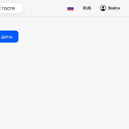
2 гостя
RUB
Войти
 даты