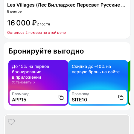
Les Villages (Лес Вилладжес Пересвет Русские сезоны)
В центре
16 000 ₽
2 гостя
Осталось 2 номера по этой цене
Бронируйте выгодно
До 15% на первое
Скидка до –10% на
бронирование
первую бронь на сайте
н
в приложении
о
Установить
Промокод
Промокод
П
APP15
SITE10