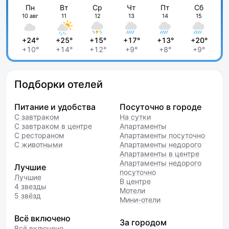
Пн
Вт
Ср
Чт
Пт
Сб
10 авг
11
12
13
14
15
+24°
+25°
+15°
+17°
+13°
+20°
+10°
+14°
+12°
+9°
+8°
+9°
Подборки отелей
Питание и удобства
Посуточно в городе
С завтраком
На сутки
С завтраком в центре
Апартаменты
С рестораном
Апартаменты посуточно
С животными
Апартаменты недорого
Апартаменты в центре
Апартаменты недорого
Лучшие
посуточно
Лучшие
В центре
4 звезды
Мотели
5 звёзд
Мини-отели
Всё включено
За городом
Всё включено