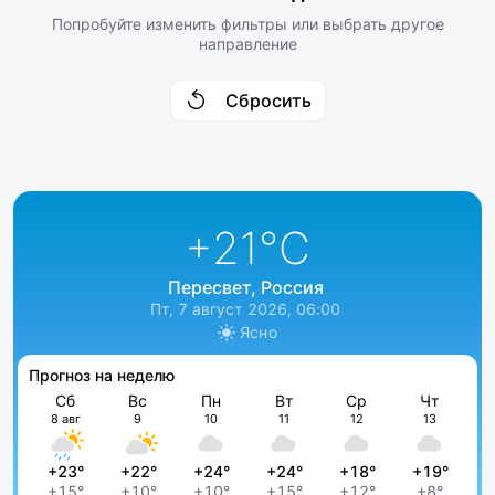
Попробуйте изменить фильтры или выбрать другое
направление
Сбросить
+21
°C
Пересвет, Россия
Пт, 7 август 2026, 06:00
Ясно
Прогноз на неделю
Сб
Вс
Пн
Вт
Ср
Чт
8 авг
9
10
11
12
13
+23°
+22°
+24°
+24°
+18°
+19°
+15°
+10°
+10°
+15°
+12°
+8°