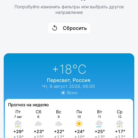
Попробуйте изменить фильтры или выбрать другое
направление
Сбросить
+18
°C
Пересвет, Россия
Чт, 6 август 2026, 06:00
Ясно
Прогноз на неделю
Пт
Сб
Вс
Пн
Вт
Ср
7 авг
8
9
10
11
12
+29°
+23°
+22°
+24°
+25°
+17°
+19°
+15°
+12°
+10°
+13°
+12°