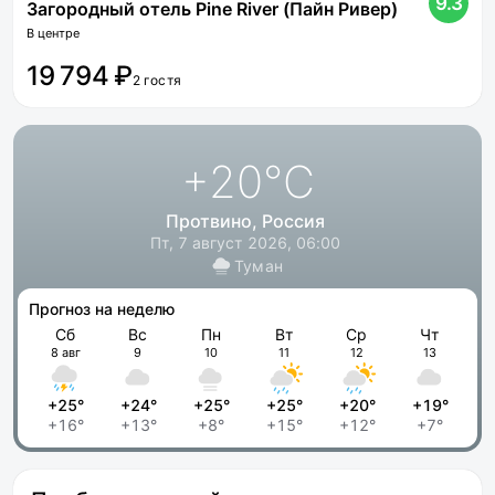
9.3
Загородный отель Pine River (Пайн Ривер)
В центре
19 794 ₽
2 гостя
+20
°C
Протвино, Россия
Пт, 7 август 2026, 06:00
Туман
Прогноз на неделю
Сб
Вс
Пн
Вт
Ср
Чт
8 авг
9
10
11
12
13
+25°
+24°
+25°
+25°
+20°
+19°
+16°
+13°
+8°
+15°
+12°
+7°