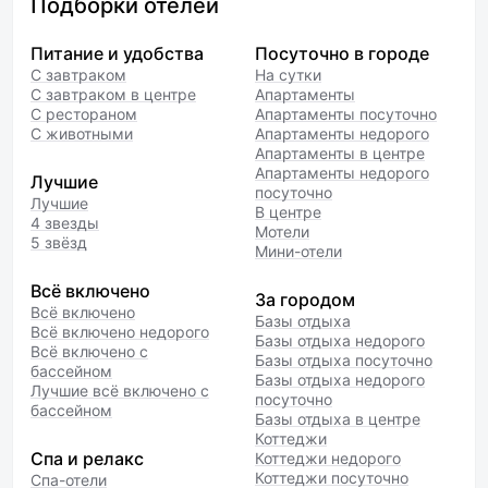
Подборки отелей
Питание и удобства
Посуточно в городе
С завтраком
На сутки
С завтраком в центре
Апартаменты
С рестораном
Апартаменты посуточно
С животными
Апартаменты недорого
Апартаменты в центре
Апартаменты недорого
Лучшие
посуточно
Лучшие
В центре
4 звезды
Мотели
5 звёзд
Мини-отели
Всё включено
За городом
Всё включено
Базы отдыха
Всё включено недорого
Базы отдыха недорого
Всё включено с
Базы отдыха посуточно
бассейном
Базы отдыха недорого
Лучшие всё включено с
посуточно
бассейном
Базы отдыха в центре
Коттеджи
Спа и релакс
Коттеджи недорого
Коттеджи посуточно
Спа-отели