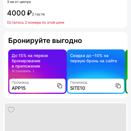
3 км от центра
4000 ₽
2 гостя
Осталось 2 номера по этой цене
Бронируйте выгодно
До 15% на первое
Скидка до –10% на
бронирование
первую бронь на сайте
н
в приложении
о
Установить
Промокод
Промокод
П
APP15
SITE10