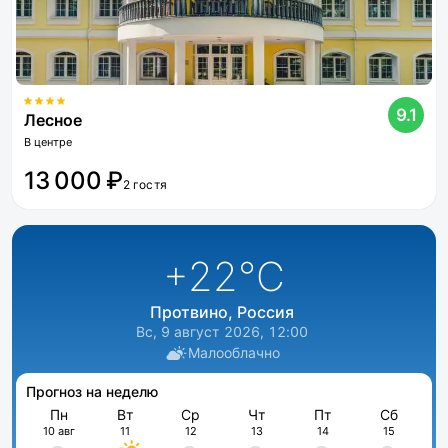
9.1
Лесное
В центре
13 000 ₽
2 гостя
+22
°C
Протвино, Россия
Вс, 9 август 2026, 12:00
Малооблачно
Прогноз на неделю
Пн
Вт
Ср
Чт
Пт
Сб
10 авг
11
12
13
14
15