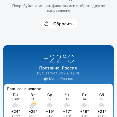
Попробуйте изменить фильтры или выбрать другое
направление
Сбросить
+22
°C
Протвино, Россия
Вс, 9 август 2026, 12:00
Малооблачно
Прогноз на неделю
Пн
Вт
Ср
Чт
Пт
Сб
10 авг
11
12
13
14
15
+24°
+25°
+19°
+17°
+16°
+21°
+11°
+13°
+12°
+10°
+8°
+10°