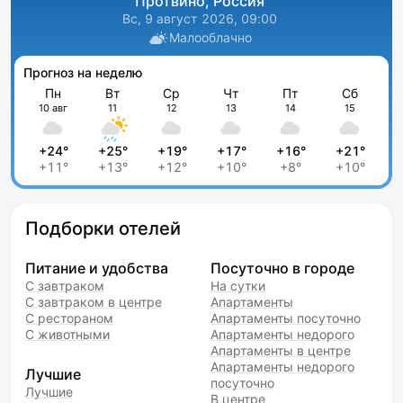
Протвино, Россия
Вс, 9 август 2026, 09:00
Малооблачно
Прогноз на неделю
Пн
Вт
Ср
Чт
Пт
Сб
10 авг
11
12
13
14
15
+24°
+25°
+19°
+17°
+16°
+21°
+11°
+13°
+12°
+10°
+8°
+10°
Подборки отелей
Питание и удобства
Посуточно в городе
С завтраком
На сутки
С завтраком в центре
Апартаменты
С рестораном
Апартаменты посуточно
С животными
Апартаменты недорого
Апартаменты в центре
Апартаменты недорого
Лучшие
посуточно
Лучшие
В центре