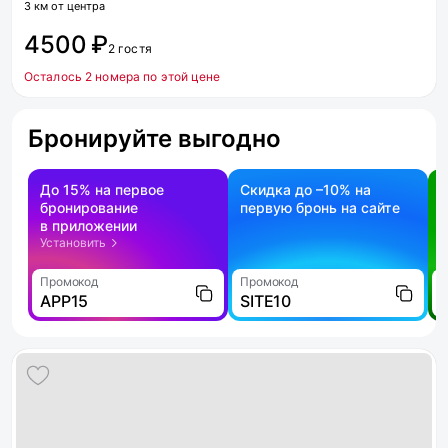
3 км от центра
4500 ₽
2 гостя
Осталось 2 номера по этой цене
Бронируйте выгодно
До 15% на первое
Скидка до –10% на
бронирование
первую бронь на сайте
н
в приложении
о
Установить
Промокод
Промокод
П
APP15
SITE10