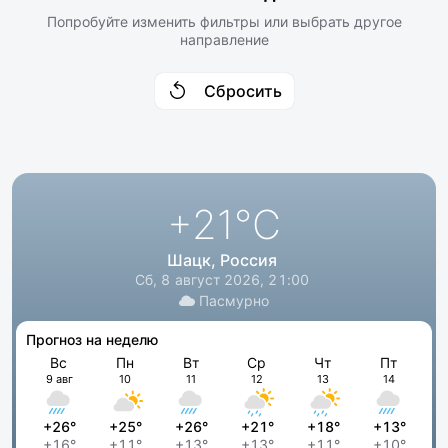
Попробуйте изменить фильтры или выбрать другое
направление
Сбросить
+21
°C
Шацк, Россия
Сб, 8 август 2026, 21:00
Пасмурно
Прогноз на неделю
Вс
Пн
Вт
Ср
Чт
Пт
9 авг
10
11
12
13
14
+26°
+25°
+26°
+21°
+18°
+13°
+16°
+11°
+13°
+13°
+11°
+10°