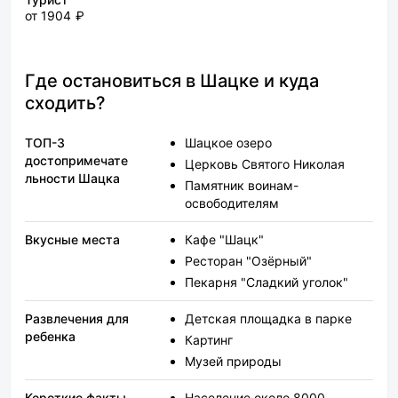
от 1904 ₽
Где остановиться в Шацке и куда
сходить?
ТОП-3
Шацкое озеро
достопримечате
Церковь Святого Николая
льности Шацка
Памятник воинам-
освободителям
Вкусные места
Кафе "Шацк"
Ресторан "Озёрный"
Пекарня "Сладкий уголок"
Развлечения для
Детская площадка в парке
ребенка
Картинг
Музей природы
Короткие факты
Население около 8000