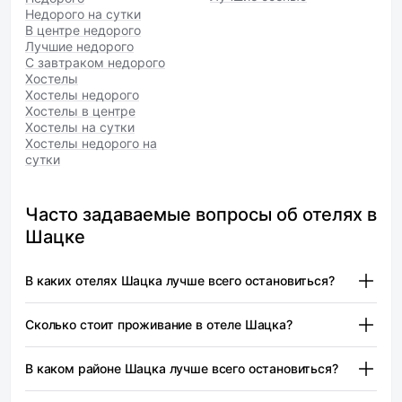
Недорого на сутки
В центре недорого
Лучшие недорого
С завтраком недорого
Хостелы
Хостелы недорого
Хостелы в центре
Хостелы на сутки
Хостелы недорого на
сутки
Часто задаваемые вопросы об отелях в
Шацке
В каких отелях Шацка лучше всего остановиться?
Турист — от 1 904 ₽
Сколько стоит проживание в отеле Шацка?
Шацк предлагает разнообразные варианты
размещения, подходящие для разных категорий
Турист — от 1 904 ₽
В каком районе Шацка лучше всего остановиться?
туристов. Важно учитывать, что выбор отеля зависит от
Цены на проживание в отелях Шацка могут
ваших предпочтений и бюджета.
варьироваться в зависимости от сезона, типа номера и
В городе Шацк рекомендуется остановиться в центре,