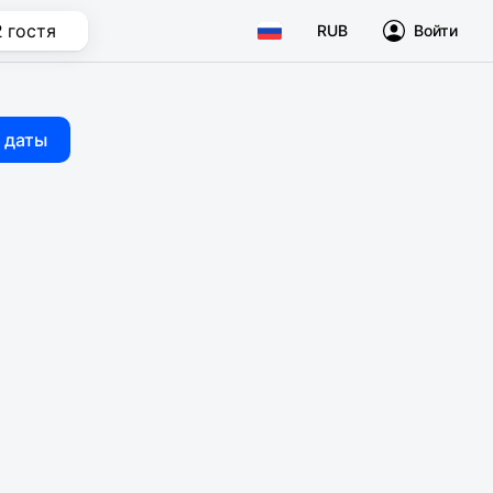
2 гостя
RUB
Войти
 даты