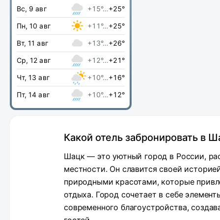
Вс, 9 авг
+15°…
+25°
Пн, 10 авг
+11°…
+25°
Вт, 11 авг
+13°…
+26°
Ср, 12 авг
+12°…
+21°
Чт, 13 авг
+10°…
+16°
Пт, 14 авг
+10°…
+12°
Какой отель забронировать в Ш
Шацк — это уютный город в России, р
местности. Он славится своей историе
природными красотами, которые привл
отдыха. Город сочетает в себе элемен
современного благоустройства, создав