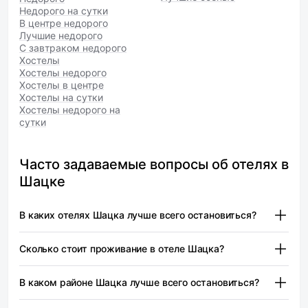
Недорого на сутки
В центре недорого
Лучшие недорого
С завтраком недорого
Хостелы
Хостелы недорого
Хостелы в центре
Хостелы на сутки
Хостелы недорого на
сутки
Часто задаваемые вопросы об отелях в
Шацке
В каких отелях Шацка лучше всего остановиться?
Турист — от 1 904 ₽
Сколько стоит проживание в отеле Шацка?
Шацк предлагает разнообразные варианты
размещения, подходящие для разных категорий
Турист — от 1 904 ₽
В каком районе Шацка лучше всего остановиться?
туристов. Важно учитывать, что выбор отеля зависит от
Цены на проживание в отелях Шацка могут
ваших предпочтений и бюджета.
варьироваться в зависимости от сезона, типа номера и
В городе Шацк рекомендуется остановиться в центре,