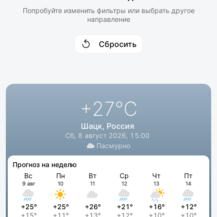
Попробуйте изменить фильтры или выбрать другое
направление
Сбросить
+27
°C
Шацк, Россия
Сб, 8 август 2026, 15:00
Пасмурно
Прогноз на неделю
Вс
Пн
Вт
Ср
Чт
Пт
9 авг
10
11
12
13
14
+25°
+25°
+26°
+21°
+16°
+12°
+15°
+11°
+13°
+12°
+10°
+10°