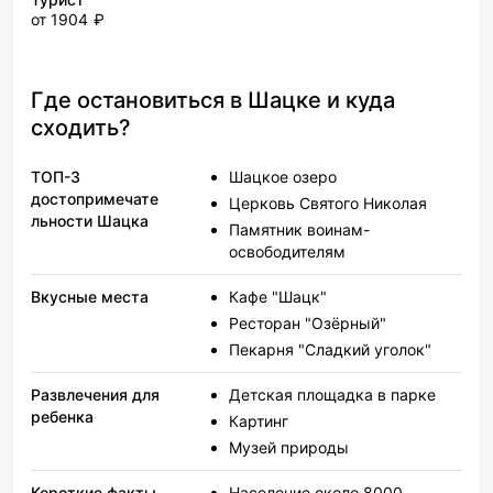
от 1904 ₽
Где остановиться в Шацке и куда
сходить?
ТОП-3
Шацкое озеро
достопримечате
Церковь Святого Николая
льности Шацка
Памятник воинам-
освободителям
Вкусные места
Кафе "Шацк"
Ресторан "Озёрный"
Пекарня "Сладкий уголок"
Развлечения для
Детская площадка в парке
ребенка
Картинг
Музей природы
Короткие факты
Население около 8000