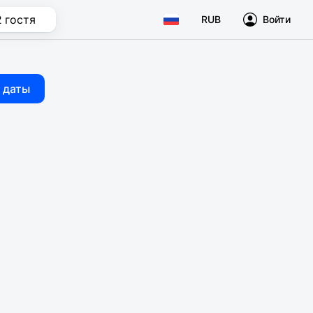
2 гостя
RUB
Войти
 даты