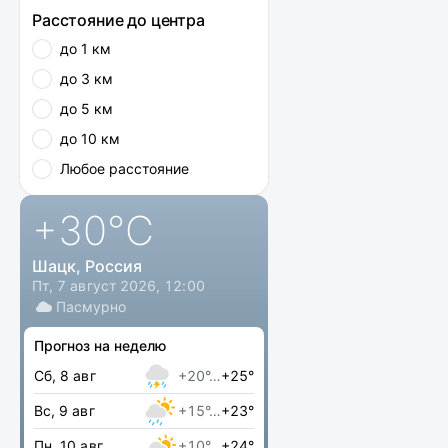
Расстояние до центра
до 1 км
до 3 км
до 5 км
до 10 км
Любое расстояние
+30
°C
Шацк, Россия
Пт, 7 август 2026, 12:00
Пасмурно
Прогноз на неделю
Сб, 8 авг
+20°…
+25°
Вс, 9 авг
+15°…
+23°
Пн, 10 авг
+10°…
+24°