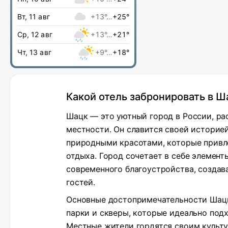
Вт, 11 авг
+13°…
+25°
Ср, 12 авг
+13°…
+21°
Чт, 13 авг
+9°…
+18°
Какой отель забронировать в Ш
Шацк — это уютный город в России, р
местности. Он славится своей историе
природными красотами, которые привл
отдыха. Город сочетает в себе элемен
современного благоустройства, создав
гостей.
Основные достопримечательности Шацк
парки и скверы, которые идеально подх
Местные жители гордятся своим культ