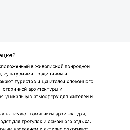
ацке?
асположенный в живописной природной
й, культурными традициями и
екают туристов и ценителей спокойного
ты старинной архитектуры и
ая уникальную атмосферу для жителей и
а включают памятники архитектуры,
одят для прогулок и семейного отдыха.
урным наследием и активно сохраняют