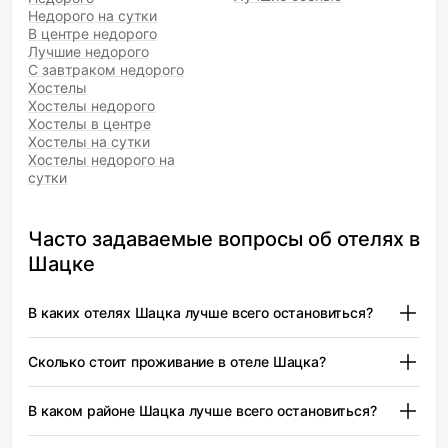
Недорого на сутки
В центре недорого
Лучшие недорого
С завтраком недорого
Хостелы
Хостелы недорого
Хостелы в центре
Хостелы на сутки
Хостелы недорого на
сутки
Часто задаваемые вопросы об отелях в
Шацке
В каких отелях Шацка лучше всего остановиться?
Турист — от 1 904 ₽
Сколько стоит проживание в отеле Шацка?
Шацк предлагает разнообразные варианты
размещения, подходящие для разных категорий
Турист — от 1 904 ₽
В каком районе Шацка лучше всего остановиться?
туристов. Важно учитывать, что выбор отеля зависит от
Цены на проживание в отелях Шацка могут
ваших предпочтений и бюджета.
варьироваться в зависимости от сезона, типа номера и
В городе Шацк рекомендуется остановиться в центре,