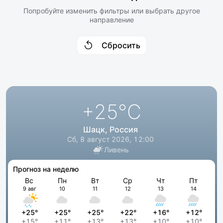
Попробуйте изменить фильтры или выбрать другое
направление
Сбросить
+25
°C
Шацк, Россия
Сб, 8 август 2026, 12:00
Ливень
Прогноз на неделю
Вс
Пн
Вт
Ср
Чт
Пт
9 авг
10
11
12
13
14
+25°
+25°
+25°
+22°
+16°
+12°
+15°
+11°
+13°
+13°
+10°
+10°