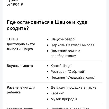
от 1904 ₽
Где остановиться в Шацке и куда
сходить?
ТОП-3
Шацкое озеро
достопримечате
Церковь Святого Николая
льности Шацка
Памятник воинам-
освободителям
Вкусные места
Кафе "Шацк"
Ресторан "Озёрный"
Пекарня "Сладкий уголок"
Развлечения для
Детская площадка в парке
ребенка
Картинг
Музей природы
Короткие факты
Население около 8000