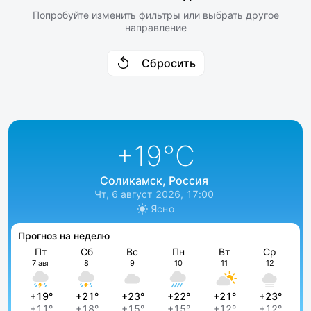
Попробуйте изменить фильтры или выбрать другое
направление
Сбросить
+19
°C
Соликамск, Россия
Чт, 6 август 2026, 17:00
Ясно
Прогноз на неделю
Пт
Сб
Вс
Пн
Вт
Ср
7 авг
8
9
10
11
12
+19°
+21°
+23°
+22°
+21°
+23°
+11°
+18°
+15°
+15°
+12°
+12°