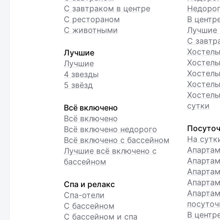
С завтраком в центре
Недорог
С рестораном
В центр
С животными
Лучшие 
С завтр
Хостел
Лучшие
Хостелы
Лучшие
Хостелы
4 звезды
Хостелы
5 звёзд
Хостелы
сутки
Всё включено
Всё включено
Посуточ
Всё включено недорого
На сутк
Всё включено с бассейном
Апарта
Лучшие всё включено с
Апартам
бассейном
Апартам
Апартам
Спа и релакс
Апартам
Спа-отели
посуточ
С бассейном
В центр
С бассейном и спа