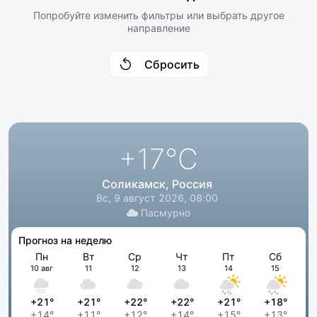
Попробуйте изменить фильтры или выбрать другое
направление
Сбросить
+17
°C
Соликамск, Россия
Вс, 9 август 2026, 08:00
Пасмурно
Прогноз на неделю
Пн
Вт
Ср
Чт
Пт
Сб
10 авг
11
12
13
14
15
+21°
+21°
+22°
+22°
+21°
+18°
+14°
+11°
+12°
+14°
+15°
+13°