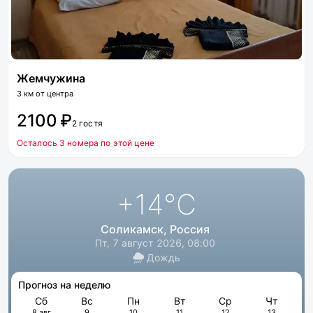
Жемчужина
3 км от центра
2100 ₽
2 гостя
Осталось 3 номера по этой цене
+14
°C
Соликамск, Россия
Пт, 7 август 2026, 08:00
Дождь
Прогноз на неделю
Сб
Вс
Пн
Вт
Ср
Чт
8 авг
9
10
11
12
13