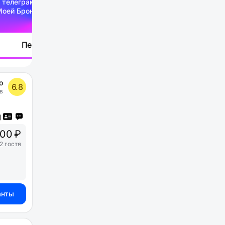
 телеграм-канале
Моей Брони
Перейти
о
6.8
в
00 ₽
2 гостя
анты