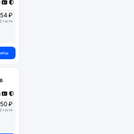
54 ₽
2 гостя
анты
36
150 ₽
2 гостя