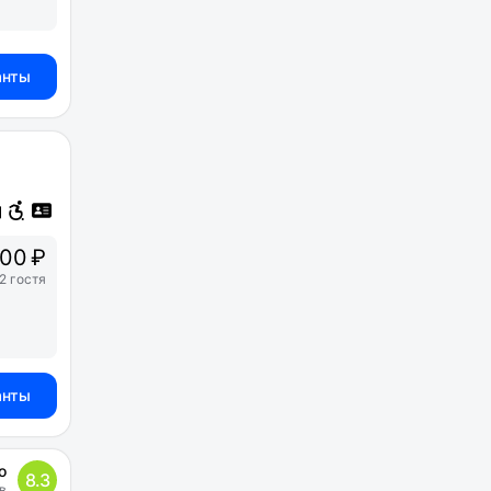
анты
500 ₽
2 гостя
анты
о
8.3
в