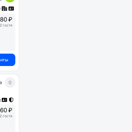
80 ₽
2 гостя
анты
0
о
60 ₽
2 гостя