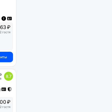
63 ₽
2 гостя
анты
о
8.7
в
00 ₽
2 гостя