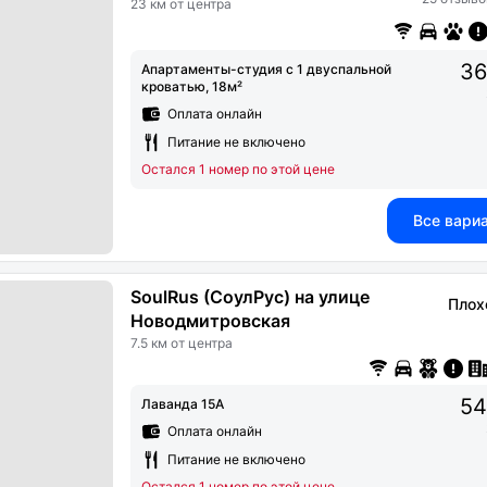
23 км от центра
36
Апартаменты-студия с 1 двуспальной
кроватью, 18м²
Оплата онлайн
Питание не включено
Остался 1 номер по этой цене
Все вари
SoulRus (СоулРус) на улице
Плох
Новодмитровская
7.5 км от центра
54
Лаванда 15А
Оплата онлайн
Питание не включено
Остался 1 номер по этой цене