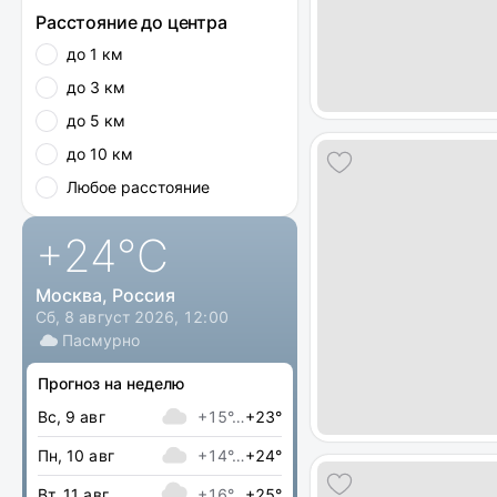
Расстояние до центра
до 1 км
до 3 км
до 5 км
до 10 км
Любое расстояние
+24
°C
Москва, Россия
Сб, 8 август 2026, 12:00
Пасмурно
Прогноз на неделю
Вс, 9 авг
+15°…
+23°
Пн, 10 авг
+14°…
+24°
Вт, 11 авг
+16°…
+25°