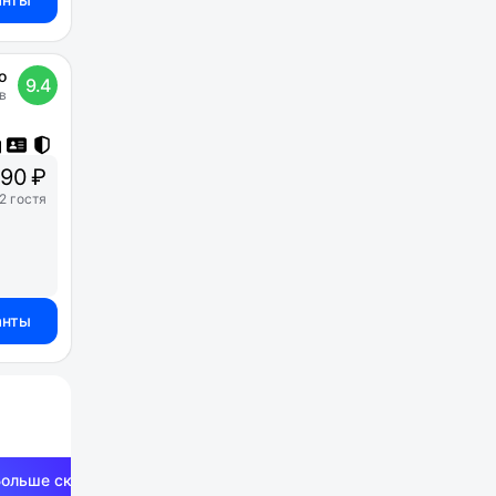
о
9.4
в
90 ₽
2 гостя
анты
Больше скидок —