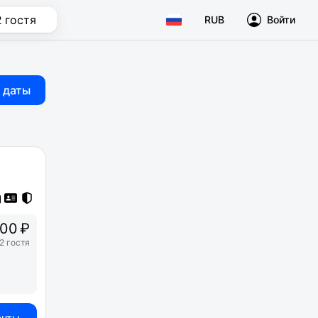
2 гостя
RUB
Войти
 даты
00 ₽
2 гостя
анты