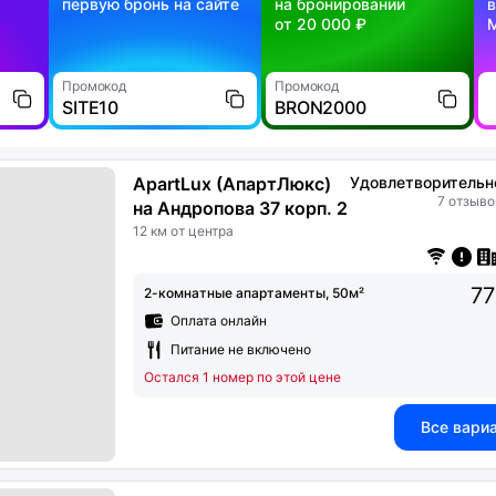
первую бронь на сайте
на бронировании
в
от 20 000 ₽
Промокод
Промокод
SITE10
BRON2000
ApartLux (АпартЛюкс)
Удовлетворительн
7 отзыво
на Андропова 37 корп. 2
12 км от центра
77
2-комнатные апартаменты, 50м²
Оплата онлайн
Питание не включено
Остался 1 номер по этой цене
Все вари