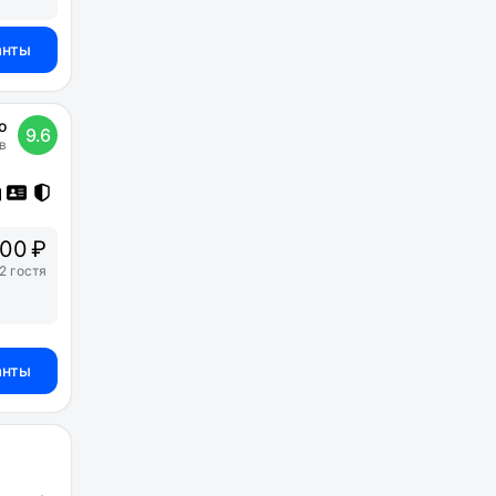
анты
о
9.6
в
00 ₽
2 гостя
анты