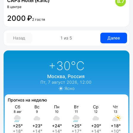
CAPS Hotel (Кэпс)
8.7
В центре
2000 ₽
2 гостя
Назад
1 из 5
Далее
+30
°C
Москва, Россия
Пт, 7 август 2026, 12:00
Ясно
Прогноз на неделю
Сб
Вс
Пн
Вт
Ср
Чт
8 авг
9
10
11
12
13
+25°
+23°
+24°
+25°
+20°
+18°
+18°
+14°
+14°
+17°
+14°
+10°