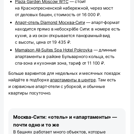
Plaza Garden Moscow WTC
— стоит
на Краснопресненской набережной, через мост
от деловых башен, стоимость от 16 000 ₽.
Апарт‑отель Diamond Москва‑Сити
— апарт‑формат
находится прямо в небоскрёбе Сити: в номере есть
кухня, а из окон открывается панорамный вид
с высоты, цена от 19 435 ₽.
Mamaison All‑Suites Spa Hotel Pokrovka
— длинные
апартаменты в районе Бульварного кольца, есть
спа‑зона и кухонная зона, тариф от 11 100 ₽.
Больше вариантов для недельных и месячных поездок
найдёте в подборке
апартаменты в центре
. Там есть
и сервисные апарт‑отели с уборкой, и обычные
квартиры посуточно.
Москва‑Сити: «отель» и «апартаменты» —
почти одно и то же
В башнях работает много объектов, которые