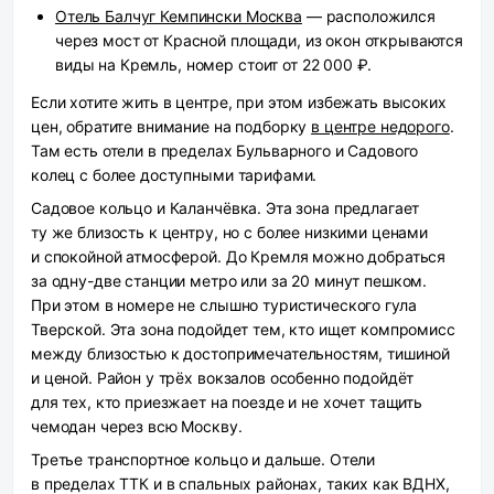
Отель Балчуг Кемпински Москва
— расположился
через мост от Красной площади, из окон открываются
виды на Кремль, номер стоит от 22 000 ₽.
Если хотите жить в центре, при этом избежать высоких
цен, обратите внимание на подборку
в центре недорого
.
Там есть отели в пределах Бульварного и Садового
колец с более доступными тарифами.
Садовое кольцо и Каланчёвка.
Эта зона предлагает
ту же близость к центру, но с более низкими ценами
и спокойной атмосферой. До Кремля можно добраться
за одну-две станции метро или за 20 минут пешком.
При этом в номере не слышно туристического гула
Тверской. Эта зона подойдет тем, кто ищет компромисс
между близостью к достопримечательностям, тишиной
и ценой. Район у трёх вокзалов особенно подойдёт
для тех, кто приезжает на поезде и не хочет тащить
чемодан через всю Москву.
Третье транспортное кольцо и дальше.
Отели
в пределах ТТК и в спальных районах, таких как ВДНХ,