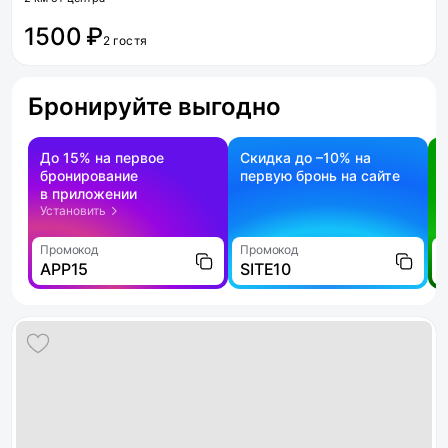
1500 ₽
2 гостя
Бронируйте выгодно
До 15% на первое
Скидка до –10% на
бронирование
первую бронь на сайте
н
в приложении
о
Установить
Промокод
Промокод
П
APP15
SITE10