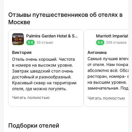
Отзывы путешественников об отелях в
Москве
Palmira Garden Hotel & SPA (Пальмира Гарден)
9.6
9.4
33 отзыва
209 отзыво
Виктория
Антонина
Самые лучшие впеча
Отель очень хороший. Чистота
от отеля. Нам понрав
в номере на высоком уровне.
абсолютно всё. Обсл
Завтрак шведский стол очень
ресторан, номера- в
достойный и разнообразный.
на высшем уровне. К
Красивый сквер на территории
замечательная. Поду
отеля, где можно погулять.
великолепные. Спаси
Читать полностью
Читать полностью
: Palmira Garden Hotel & SPA (Пальмира Гарден)
: Marriott Imperial P
Подборки отелей