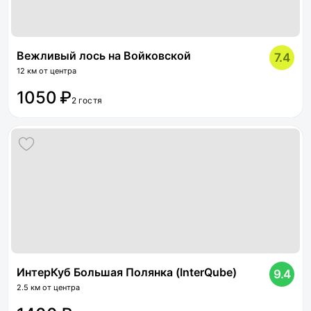
Вежливый лось на Войковской
7.4
12 км от центра
1050 ₽
2 гостя
ИнтерКуб Большая Полянка (InterQube)
9.4
2.5 км от центра