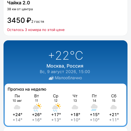
Чайка 2.0
38 км от центра
3450 ₽
2 гостя
Осталось 3 номера по этой цене
+22
°C
Москва, Россия
Вс, 9 август 2026, 15:00
Малооблачно
Прогноз на неделю
Пн
Вт
Ср
Чт
Пт
Сб
10 авг
11
12
13
14
15
+24°
+26°
+17°
+18°
+15°
+21°
+14°
+16°
+13°
+10°
+10°
+11°