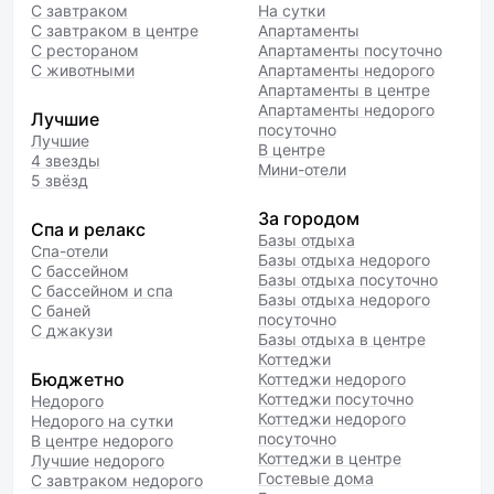
С завтраком
На сутки
С завтраком в центре
Апартаменты
С рестораном
Апартаменты посуточно
С животными
Апартаменты недорого
Апартаменты в центре
Апартаменты недорого
Лучшие
посуточно
Лучшие
В центре
4 звезды
Мини-отели
5 звёзд
За городом
Спа и релакс
Базы отдыха
Спа-отели
Базы отдыха недорого
С бассейном
Базы отдыха посуточно
С бассейном и спа
Базы отдыха недорого
С баней
посуточно
С джакузи
Базы отдыха в центре
Коттеджи
Бюджетно
Коттеджи недорого
Коттеджи посуточно
Недорого
Коттеджи недорого
Недорого на сутки
посуточно
В центре недорого
Коттеджи в центре
Лучшие недорого
Гостевые дома
С завтраком недорого