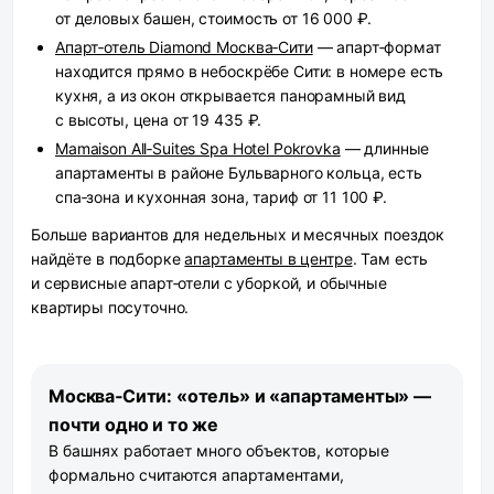
от деловых башен, стоимость от 16 000 ₽.
Апарт‑отель Diamond Москва‑Сити
— апарт‑формат
находится прямо в небоскрёбе Сити: в номере есть
кухня, а из окон открывается панорамный вид
с высоты, цена от 19 435 ₽.
Mamaison All‑Suites Spa Hotel Pokrovka
— длинные
апартаменты в районе Бульварного кольца, есть
спа‑зона и кухонная зона, тариф от 11 100 ₽.
Больше вариантов для недельных и месячных поездок
найдёте в подборке
апартаменты в центре
. Там есть
и сервисные апарт‑отели с уборкой, и обычные
квартиры посуточно.
Москва‑Сити: «отель» и «апартаменты» —
почти одно и то же
В башнях работает много объектов, которые
формально считаются апартаментами,