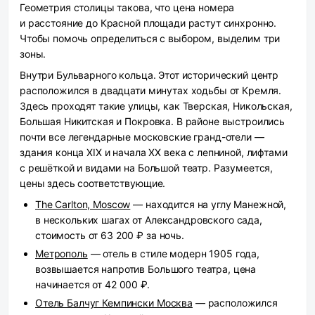
Геометрия столицы такова, что цена номера
и расстояние до Красной площади растут синхронно.
Чтобы помочь определиться с выбором, выделим три
зоны.
Внутри Бульварного кольца.
Этот исторический центр
расположился в двадцати минутах ходьбы от Кремля.
Здесь проходят такие улицы, как Тверская, Никольская,
Большая Никитская и Покровка. В районе выстроились
почти все легендарные московские гранд-отели —
здания конца XIX и начала XX века с лепниной, лифтами
с решёткой и видами на Большой театр. Разумеется,
цены здесь соответствующие.
The Carlton, Moscow
— находится на углу Манежной,
в нескольких шагах от Александровского сада,
стоимость от 63 200 ₽ за ночь.
Метрополь
— отель в стиле модерн 1905 года,
возвышается напротив Большого театра, цена
начинается от 42 000 ₽.
Отель Балчуг Кемпински Москва
— расположился