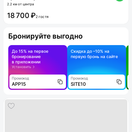
2.2 км от центра
18 700 ₽
2 гостя
Бронируйте выгодно
До 15% на первое
Скидка до –10% на
бронирование
первую бронь на сайте
н
в приложении
о
Установить
Промокод
Промокод
П
APP15
SITE10