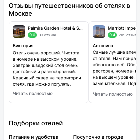
Отзывы путешественников об отелях в
Москве
Palmira Garden Hotel & SPA (Пальмира Гарден)
9.6
9.4
33 отзыва
209 отзыво
Виктория
Антонина
Самые лучшие впеча
Отель очень хороший. Чистота
от отеля. Нам понрав
в номере на высоком уровне.
абсолютно всё. Обсл
Завтрак шведский стол очень
ресторан, номера- в
достойный и разнообразный.
на высшем уровне. К
Красивый сквер на территории
замечательная. Поду
отеля, где можно погулять.
великолепные. Спаси
Читать полностью
Читать полностью
: Palmira Garden Hotel & SPA (Пальмира Гарден)
: Marriott Imperial P
Подборки отелей
Питание и удобства
Посуточно в городе