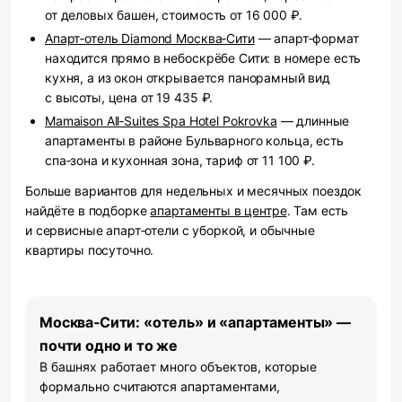
от деловых башен, стоимость от 16 000 ₽.
Апарт‑отель Diamond Москва‑Сити
— апарт‑формат
находится прямо в небоскрёбе Сити: в номере есть
кухня, а из окон открывается панорамный вид
с высоты, цена от 19 435 ₽.
Mamaison All‑Suites Spa Hotel Pokrovka
— длинные
апартаменты в районе Бульварного кольца, есть
спа‑зона и кухонная зона, тариф от 11 100 ₽.
Больше вариантов для недельных и месячных поездок
найдёте в подборке
апартаменты в центре
. Там есть
и сервисные апарт‑отели с уборкой, и обычные
квартиры посуточно.
Москва‑Сити: «отель» и «апартаменты» —
почти одно и то же
В башнях работает много объектов, которые
формально считаются апартаментами,