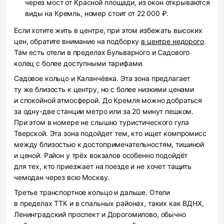
через мост от Красной площади, из окон открываются
виды на Кремль, номер стоит от 22 000 ₽.
Если хотите жить в центре, при этом избежать высоких
цен, обратите внимание на подборку
в центре недорого
.
Там есть отели в пределах Бульварного и Садового
колец с более доступными тарифами.
Садовое кольцо и Каланчёвка.
Эта зона предлагает
ту же близость к центру, но с более низкими ценами
и спокойной атмосферой. До Кремля можно добраться
за одну-две станции метро или за 20 минут пешком.
При этом в номере не слышно туристического гула
Тверской. Эта зона подойдет тем, кто ищет компромисс
между близостью к достопримечательностям, тишиной
и ценой. Район у трёх вокзалов особенно подойдёт
для тех, кто приезжает на поезде и не хочет тащить
чемодан через всю Москву.
Третье транспортное кольцо и дальше.
Отели
в пределах ТТК и в спальных районах, таких как ВДНХ,
Ленинградский проспект и Дорогомилово, обычно