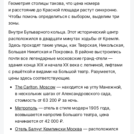
Геометрия столицы такова, что цена номера
и расстояние до Красной площади растут синхронно.
Чтобы помочь определиться с выбором, выделим три
зоны.
Внутри Бульварного кольца.
Этот исторический центр
расположился в двадцати минутах ходьбы от Кремля.
Здесь проходят такие улицы, как Тверская, Никольская,
Большая Никитская и Покровка. В районе выстроились
почти все легендарные московские гранд-отели —
здания конца XIX и начала XX века с лепниной, лифтами
с решёткой и видами на Большой театр. Разумеется,
цены здесь соответствующие.
The Carlton, Moscow
— находится на углу Манежной,
в нескольких шагах от Александровского сада,
стоимость от 63 200 ₽ за ночь.
Метрополь
— отель в стиле модерн 1905 года,
возвышается напротив Большого театра, цена
начинается от 42 000 ₽.
Отель Балчуг Кемпински Москва
— расположился