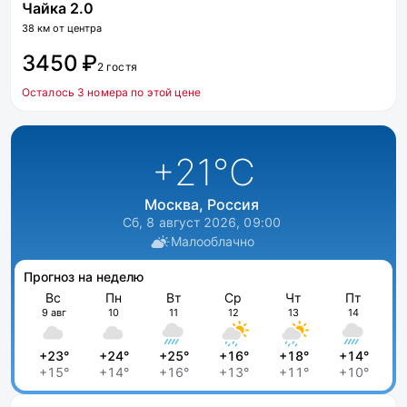
Чайка 2.0
38 км от центра
3450 ₽
2 гостя
Осталось 3 номера по этой цене
+21
°C
Москва, Россия
Сб, 8 август 2026, 09:00
Малооблачно
Прогноз на неделю
Вс
Пн
Вт
Ср
Чт
Пт
9 авг
10
11
12
13
14
+23°
+24°
+25°
+16°
+18°
+14°
+15°
+14°
+16°
+13°
+11°
+10°