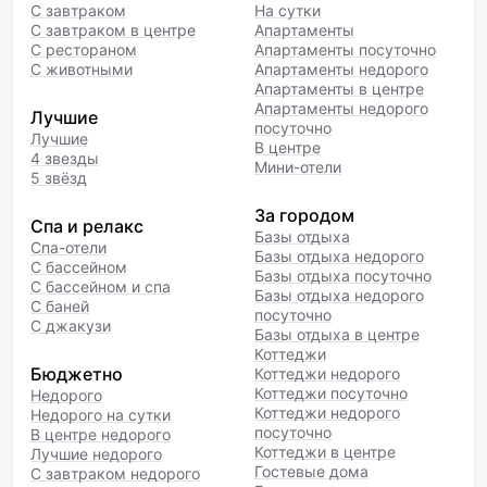
С завтраком
На сутки
С завтраком в центре
Апартаменты
С рестораном
Апартаменты посуточно
С животными
Апартаменты недорого
Апартаменты в центре
Апартаменты недорого
Лучшие
посуточно
Лучшие
В центре
4 звезды
Мини-отели
5 звёзд
За городом
Спа и релакс
Базы отдыха
Спа-отели
Базы отдыха недорого
С бассейном
Базы отдыха посуточно
С бассейном и спа
Базы отдыха недорого
С баней
посуточно
С джакузи
Базы отдыха в центре
Коттеджи
Бюджетно
Коттеджи недорого
Коттеджи посуточно
Недорого
Коттеджи недорого
Недорого на сутки
посуточно
В центре недорого
Коттеджи в центре
Лучшие недорого
Гостевые дома
С завтраком недорого