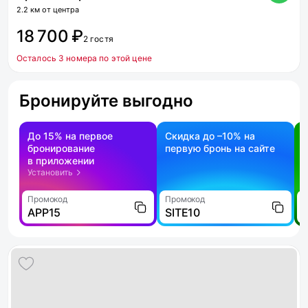
2.2 км от центра
18 700 ₽
2 гостя
Осталось 3 номера по этой цене
Бронируйте выгодно
До 15% на первое
Скидка до –10% на
бронирование
первую бронь на сайте
н
в приложении
о
Установить
Промокод
Промокод
П
APP15
SITE10