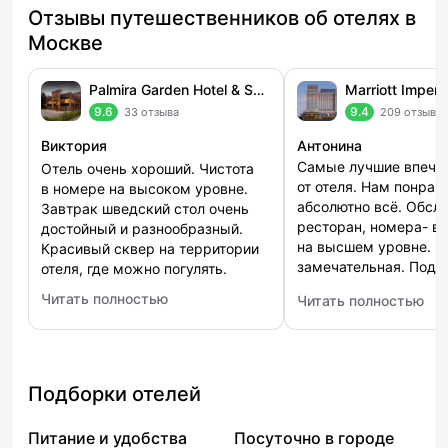
Отзывы путешественников об отелях в
Москве
Palmira Garden Hotel & SPA (Пальмира Гарден)
9.6
9.4
33 отзыва
209 отзыво
Виктория
Антонина
Самые лучшие впеча
Отель очень хороший. Чистота
от отеля. Нам понрав
в номере на высоком уровне.
абсолютно всё. Обсл
Завтрак шведский стол очень
ресторан, номера- в
достойный и разнообразный.
на высшем уровне. К
Красивый сквер на территории
замечательная. Поду
отеля, где можно погулять.
великолепные. Спаси
Читать полностью
Читать полностью
: Palmira Garden Hotel & SPA (Пальмира Гарден)
: Marriott Imperial P
Подборки отелей
Питание и удобства
Посуточно в городе