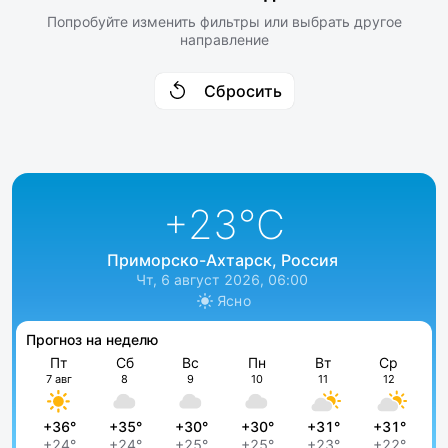
Попробуйте изменить фильтры или выбрать другое
направление
Сбросить
+23
°C
Приморско-Ахтарск, Россия
Чт, 6 август 2026, 06:00
Ясно
Прогноз на неделю
Пт
Сб
Вс
Пн
Вт
Ср
7 авг
8
9
10
11
12
+36°
+35°
+30°
+30°
+31°
+31°
+24°
+24°
+25°
+25°
+23°
+22°