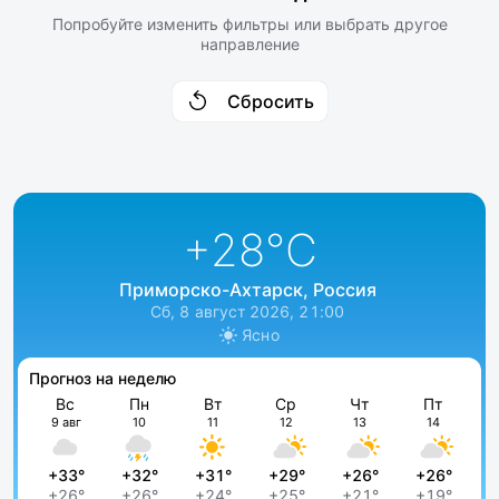
Попробуйте изменить фильтры или выбрать другое
направление
Сбросить
+28
°C
Приморско-Ахтарск, Россия
Сб, 8 август 2026, 21:00
Ясно
Прогноз на неделю
Вс
Пн
Вт
Ср
Чт
Пт
9 авг
10
11
12
13
14
+33°
+32°
+31°
+29°
+26°
+26°
+26°
+26°
+24°
+25°
+21°
+19°