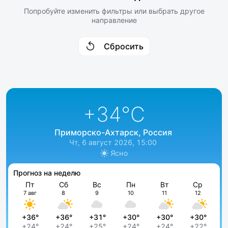
Попробуйте изменить фильтры или выбрать другое
направление
Сбросить
+34
°C
Приморско-Ахтарск, Россия
Чт, 6 август 2026, 15:00
Ясно
Прогноз на неделю
Пт
Сб
Вс
Пн
Вт
Ср
7 авг
8
9
10
11
12
+36°
+36°
+31°
+30°
+30°
+30°
+24°
+24°
+25°
+24°
+24°
+22°