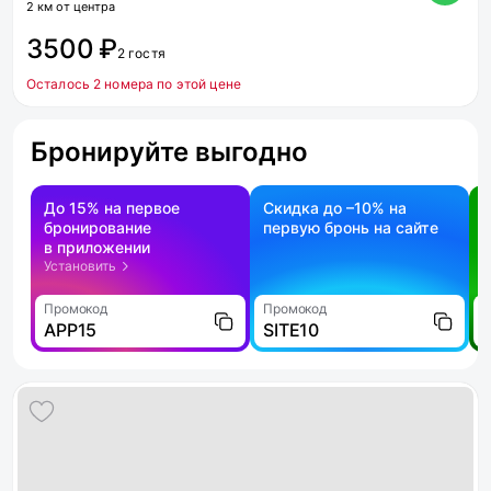
2 км от центра
3500 ₽
2 гостя
Осталось 2 номера по этой цене
Бронируйте выгодно
До 15% на первое
Скидка до –10% на
бронирование
первую бронь на сайте
н
в приложении
о
Установить
Промокод
Промокод
П
APP15
SITE10