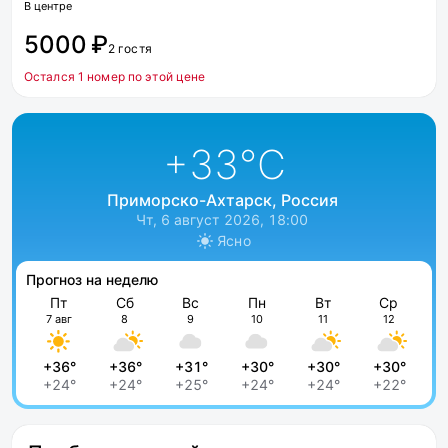
В центре
5000 ₽
2 гостя
Остался 1 номер по этой цене
+33
°C
Приморско-Ахтарск, Россия
Чт, 6 август 2026, 18:00
Ясно
Прогноз на неделю
Пт
Сб
Вс
Пн
Вт
Ср
7 авг
8
9
10
11
12
+36°
+36°
+31°
+30°
+30°
+30°
+24°
+24°
+25°
+24°
+24°
+22°