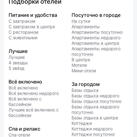
Подборки отелей
Питание и удобства
Посуточно в городе
С завтраком
На сутки
С завтраком в центре
Апартаменты
С рестораном
Апартаменты посуточно
С животными
Апартаменты недорого
Апартаменты в центре
Апартаменты недорого
Лучшие
посуточно
Лучшие
В центре
4 звезды
Мотели
5 звёзд
Мини-отели
Всё включено
За городом
Всё включено
Базы отдыха
Всё включено недорого
Базы отдыха недорого
Всё включено с
Базы отдыха посуточно
бассейном
Базы отдыха недорого
Лучшие всё включено с
посуточно
бассейном
Базы отдыха в центре
Коттеджи
Спа и релакс
Коттеджи недорого
Коттеджи посуточно
Спа-отели