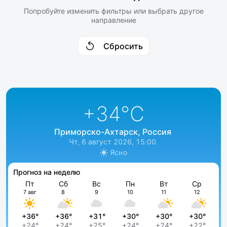
Попробуйте изменить фильтры или выбрать другое
направление
Сбросить
+34
°C
Приморско-Ахтарск, Россия
Чт, 6 август 2026, 15:00
Ясно
Прогноз на неделю
Пт
Сб
Вс
Пн
Вт
Ср
7 авг
8
9
10
11
12
+36°
+36°
+31°
+30°
+30°
+30°
+24°
+24°
+25°
+24°
+24°
+22°