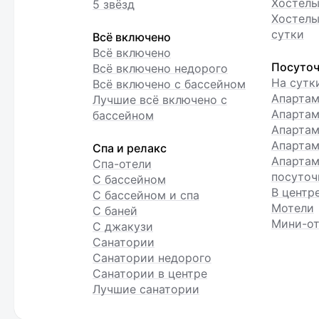
Хостелы
5 звёзд
Хостелы
сутки
Всё включено
Всё включено
Посуточ
Всё включено недорого
На сутк
Всё включено с бассейном
Апарта
Лучшие всё включено с
Апартам
бассейном
Апартам
Апартам
Спа и релакс
Апартам
Спа-отели
посуточ
С бассейном
В центр
С бассейном и спа
Мотели
С баней
Мини-от
С джакузи
Санатории
Санатории недорого
Санатории в центре
Лучшие санатории