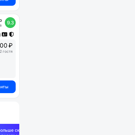
о
9.3
в
00 ₽
2 гостя
анты
Больше скидок —