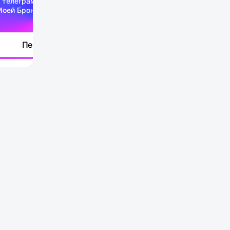
 телеграм-канале
Моей Брони
Перейти