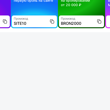
первую бронь на сайте
на бронировании
в
от 20 000 ₽
Промокод
Промокод
SITE10
BRON2000