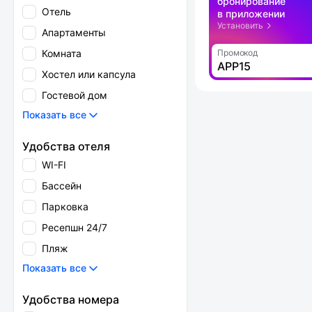
бронирование
Отель
в приложении
Установить
Апартаменты
Комната
Промокод
APP15
Хостел или капсула
Гостевой дом
Показать все
Удобства отеля
WI-FI
Бассейн
Парковка
Ресепшн 24/7
Пляж
Показать все
Удобства номера