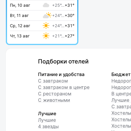
Пн, 10 авг
+25°…
+31°
Вт, 11 авг
+24°…
+30°
Ср, 12 авг
+24°…
+31°
Чт, 13 авг
+21°…
+27°
Подборки отелей
Питание и удобства
Бюджет
С завтраком
Недоро
С завтраком в центре
Недорог
С рестораном
В центр
С животными
Лучшие 
С завтр
Хостел
Лучшие
Хостелы
Лучшие
Хостелы
4 звезды