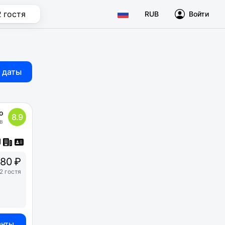
2 гостя
RUB
Войти
 даты
о
8.9
в
280 ₽
2 гостя
анты