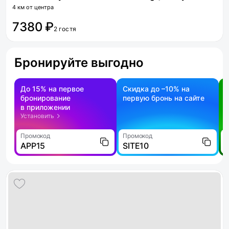
4 км от центра
7380 ₽
2 гостя
Бронируйте выгодно
До 15% на первое
Скидка до –10% на
бронирование
первую бронь на сайте
н
в приложении
о
Установить
Промокод
Промокод
П
APP15
SITE10