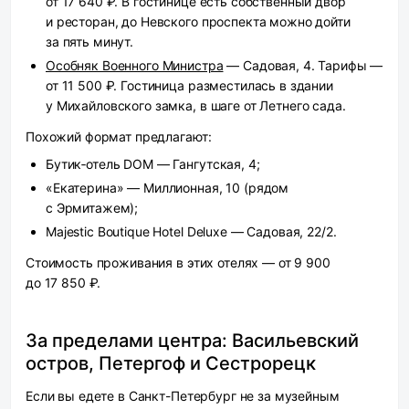
от 17 640 ₽. В гостинице есть собственный двор
и ресторан, до Невского проспекта можно дойти
за пять минут.
Особняк Военного Министра
— Садовая, 4. Тарифы —
от 11 500 ₽. Гостиница разместилась в здании
у Михайловского замка, в шаге от Летнего сада.
Похожий формат предлагают:
Бутик‑отель DOM — Гангутская, 4;
«Екатерина» — Миллионная, 10 (рядом
с Эрмитажем);
Majestic Boutique Hotel Deluxe — Садовая, 22/2.
Стоимость проживания в этих отелях — от 9 900
до 17 850 ₽.
За пределами центра: Васильевский
остров, Петергоф и Сестрорецк
Если вы едете в Санкт-Петербург не за музейным