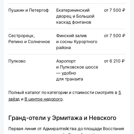
Пушкин и Петергоф
Екатерининский
от 7 500 ₽
дворец и Большой
каскад фонтанов
Сестрорецк,
Финский залив
от 7 500 ₽
Репино и Солнечное
и сосны Курортного
района
Пулково
Аэропорт
от 6 210 ₽
и Пулковское шоссе
— удобно
для транзита
Полный каталог по категории и стоимости смотрите в
5
звёзд
и
В центре недорого
.
Гранд-отели у Эрмитажа и Невского
Первая линия от Адмиралтейства до площади Восстания