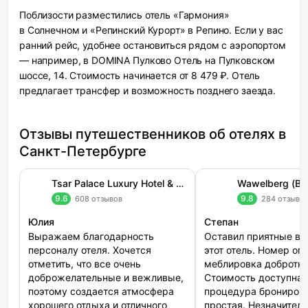
Поблизости разместились отель «Гармония»
в Солнечном и «Репинский Курорт» в Репино. Если у вас
ранний рейс, удобнее остановиться рядом с аэропортом
— например, в DOMINA Пулково Отель на Пулковском
шоссе, 14. Стоимость начинается от 8 479 ₽. Отель
предлагает трансфер и возможность позднего заезда.
Отзывы путешественников об отелях в
Санкт-Петербурге
Tsar Palace Luxury Hotel & SPA (Царь Палас)
Wawelberg (Ва
9.6
9.8
608 отзывов
284 отзыва
Юлия
Степан
Выражаем благодарность
Оставил приятные вп
персоналу отеля. Хочется
этот отель. Номер оп
отметить, что все очень
меблировка добротна
доброжелательные и вежливые,
Стоимость доступная
поэтому создается атмосфера
процедура брониров
хорошего отдыха и отличного
простая. Незначител