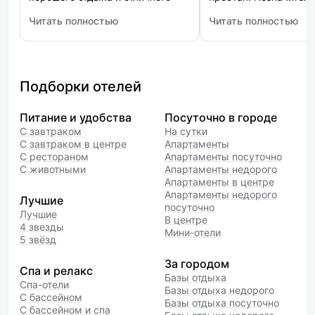
настроения. Все чисто, уютно,
недостатком оказали
Читать полностью
Читать полностью
сделано со вкусом. Приятный
создающие лишний шу
: Tsar Palace Luxury Hotel & SPA (Царь Палас)
: Wawelberg (Вавельб
дизайн, новая мебель,
не существенно. Пре
белоснежные пушистые
удовлетворяет. Перс
полотенца. К уборке нареканий
гостеприимен.
не было,уборка проходила
Подборки отелей
ежедневно . Была приятно
удивлена бесплатным вай-фаем
Питание и удобства
Посуточно в городе
с хорошей скоростью
С завтраком
На сутки
и наличием парковки.Огромное
С завтраком в центре
Апартаменты
Спасибо всем!
С рестораном
Апартаменты посуточно
С животными
Апартаменты недорого
Апартаменты в центре
Апартаменты недорого
Лучшие
посуточно
Лучшие
В центре
4 звезды
Мини-отели
5 звёзд
За городом
Спа и релакс
Базы отдыха
Спа-отели
Базы отдыха недорого
С бассейном
Базы отдыха посуточно
С бассейном и спа