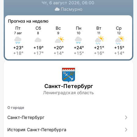
Чт, 6 август 2026, 06:00
Пасмурно
Прогноз на неделю
Пт
Сб
Вс
Пн
Вт
Ср
7 авг
8
9
10
11
12
+23°
+19°
+20°
+24°
+21°
+15°
+18°
+17°
+14°
+15°
+16°
+14°
Санкт-Петербург
Ленинградская область
О городе
Санкт-Петербург
История Санкт-Петербурга