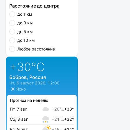
Расстояние до центра
до 1 км
до 3 км
до 5 км
до 10 км
Любое расстояние
+30
°C
Бобров, Россия
Чт, 6 август 2026, 12:00
Ясно
Прогноз на неделю
Пт, 7 авг
+20°…
+33°
Сб, 8 авг
+21°…
+32°
Вс, 9 авг
+18°…
+24°