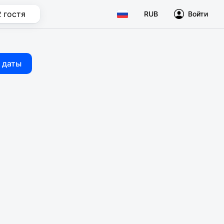
2 гостя
RUB
Войти
 даты