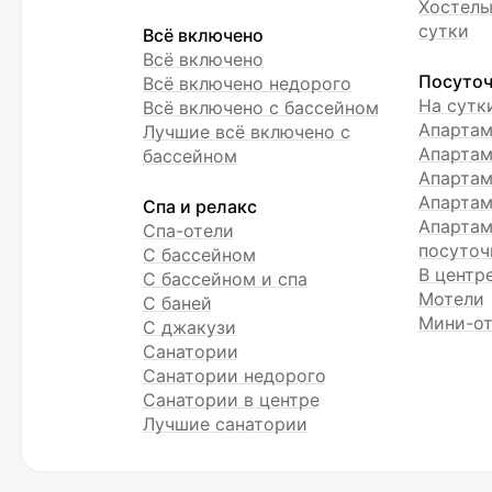
Хостелы
сутки
Всё включено
Всё включено
Посуточ
Всё включено недорого
На сутк
Всё включено с бассейном
Апарта
Лучшие всё включено с
Апартам
бассейном
Апартам
Апартам
Спа и релакс
Апартам
Спа-отели
посуточ
С бассейном
В центр
С бассейном и спа
Мотели
С баней
Мини-от
С джакузи
Санатории
Санатории недорого
Санатории в центре
Лучшие санатории