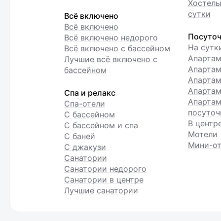
Хостелы
сутки
Всё включено
Всё включено
Посуточ
Всё включено недорого
На сутк
Всё включено с бассейном
Апарта
Лучшие всё включено с
Апартам
бассейном
Апартам
Апартам
Спа и релакс
Апартам
Спа-отели
посуточ
С бассейном
В центр
С бассейном и спа
Мотели
С баней
Мини-от
С джакузи
Санатории
Санатории недорого
Санатории в центре
Лучшие санатории