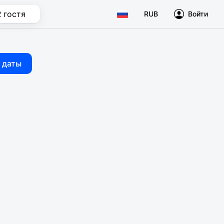
2 гостя
RUB
Войти
 даты