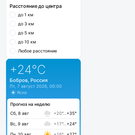
Расстояние до центра
до 1 км
до 3 км
до 5 км
до 10 км
Любое расстояние
+24
°C
Бобров, Россия
Пт, 7 август 2026, 00:00
Ясно
Прогноз на неделю
Сб, 8 авг
+20°…
+35°
Вс, 9 авг
+17°…
+24°
Пн, 10 авг
+16°…
+27°