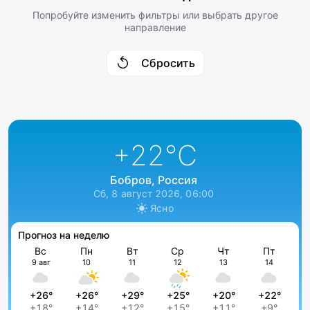
Попробуйте изменить фильтры или выбрать другое
направление
Сбросить
+22
°C
Бобров, Россия
Сб, 8 август 2026, 06:00
Ясно
Прогноз на неделю
Вс
Пн
Вт
Ср
Чт
Пт
9 авг
10
11
12
13
14
+26°
+26°
+29°
+25°
+20°
+22°
+18°
+14°
+12°
+15°
+11°
+9°