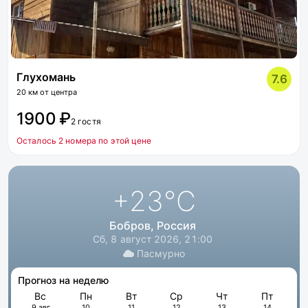
Глухомань
7.6
20 км от центра
1900 ₽
2 гостя
Осталось 2 номера по этой цене
+23
°C
Бобров, Россия
Сб, 8 август 2026, 21:00
Пасмурно
Прогноз на неделю
Вс
Пн
Вт
Ср
Чт
Пт
9 авг
10
11
12
13
14