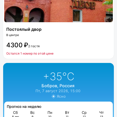
Постоялый двор
В центре
4300 ₽
2 гостя
Остался 1 номер по этой цене
+35
°C
Бобров, Россия
Пт, 7 август 2026, 15:00
Ясно
Прогноз на неделю
Сб
Вс
Пн
Вт
Ср
Чт
8 авг
9
10
11
12
13