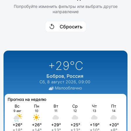
Попробуйте изменить фильтры или выбрать другое
направление
Сбросить
+29
°C
Бобров, Россия
Сб, 8 август 2026, 09:00
Малооблачно
Прогноз на неделю
Вс
Пн
Вт
Ср
Чт
Пт
9 авг
10
11
12
13
14
+26°
+26°
+29°
+25°
+19°
+20°
+18°
+14°
+13°
+13°
+10°
+8°