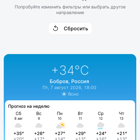
Попробуйте изменить фильтры или выбрать другое
направление
Сбросить
+34
°C
Бобров, Россия
Пт, 7 август 2026, 18:00
Ясно
Прогноз на неделю
Сб
Вс
Пн
Вт
Ср
Чт
8 авг
9
10
11
12
13
+35°
+26°
+27°
+29°
+24°
+21°
+20°
+17°
+14°
+13°
+16°
+13°