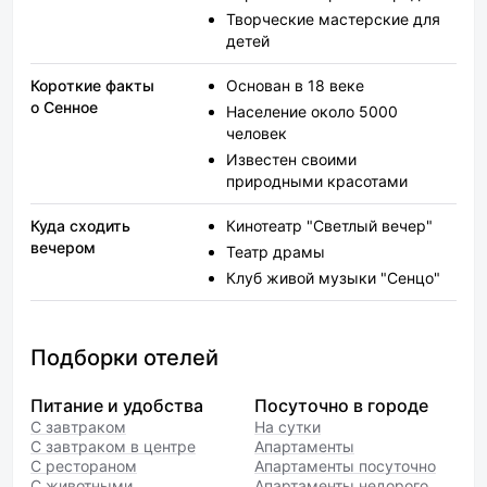
Творческие мастерские для
детей
Короткие факты
Основан в 18 веке
о Сенное
Население около 5000
человек
Известен своими
природными красотами
Куда сходить
Кинотеатр "Светлый вечер"
вечером
Театр драмы
Клуб живой музыки "Сенцо"
Подборки отелей
Питание и удобства
Посуточно в городе
С завтраком
На сутки
С завтраком в центре
Апартаменты
С рестораном
Апартаменты посуточно
С животными
Апартаменты недорого