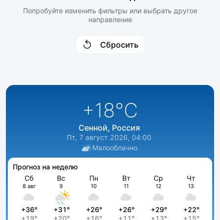
Попробуйте изменить фильтры или выбрать другое
направление
Сбросить
+18
°C
Сенной, Россия
Пт, 7 август 2026, 04:00
Малооблачно
Прогноз на неделю
Сб
Вс
Пн
Вт
Ср
Чт
8 авг
9
10
11
12
13
+36°
+31°
+26°
+26°
+29°
+22°
+19°
+20°
+16°
+11°
+13°
+15°