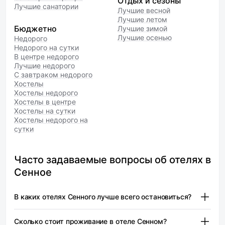
Отдых и сезоны
Лучшие санатории
Лучшие весной
Лучшие летом
Бюджетно
Лучшие зимой
Лучшие осенью
Недорого
Недорого на сутки
В центре недорого
Лучшие недорого
С завтраком недорого
Хостелы
Хостелы недорого
Хостелы в центре
Хостелы на сутки
Хостелы недорого на
сутки
Часто задаваемые вопросы об отелях в
Сенное
В каких отелях Сенного лучше всего остановиться?
В Сенном есть несколько отелей, которые подойдут для
Сколько стоит проживание в отеле Сенном?
комфортного проживания. Среди них можно выделить