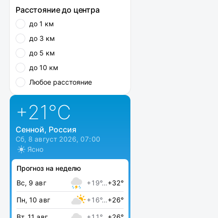
Расстояние до центра
до 1 км
до 3 км
до 5 км
до 10 км
Любое расстояние
+21
°C
Сенной, Россия
Сб, 8 август 2026, 07:00
Ясно
Прогноз на неделю
Вс, 9 авг
+19°…
+32°
Пн, 10 авг
+16°…
+26°
Вт, 11 авг
+11°…
+26°