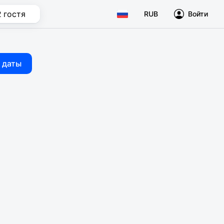
2 гостя
RUB
Войти
 даты