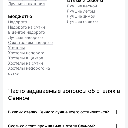
Отдых и сезоны
Лучшие санатории
Лучшие весной
Лучшие летом
Бюджетно
Лучшие зимой
Лучшие осенью
Недорого
Недорого на сутки
В центре недорого
Лучшие недорого
С завтраком недорого
Хостелы
Хостелы недорого
Хостелы в центре
Хостелы на сутки
Хостелы недорого на
сутки
Часто задаваемые вопросы об отелях в
Сенное
В каких отелях Сенного лучше всего остановиться?
В Сенном есть несколько отелей, которые подойдут для
Сколько стоит проживание в отеле Сенном?
комфортного проживания. Среди них можно выделить