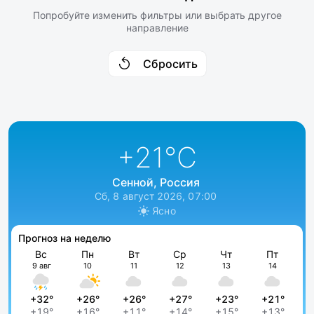
Попробуйте изменить фильтры или выбрать другое
направление
Сбросить
+21
°C
Сенной, Россия
Сб, 8 август 2026, 07:00
Ясно
Прогноз на неделю
Вс
Пн
Вт
Ср
Чт
Пт
9 авг
10
11
12
13
14
+32°
+26°
+26°
+27°
+23°
+21°
+19°
+16°
+11°
+14°
+15°
+13°