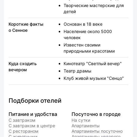
Творческие мастерские для
детей
Короткие факты
Основан в 18 веке
о Сенное
Население около 5000
человек
Известен своими
природными красотами
Куда сходить
Кинотеатр "Светлый вечер"
вечером
Театр драмы
Клуб живой музыки "Сенцо"
Подборки отелей
Питание и удобства
Посуточно в городе
С завтраком
На сутки
С завтраком в центре
Апартаменты
С рестораном
Апартаменты посуточно
С животными
Апартаменты недорого