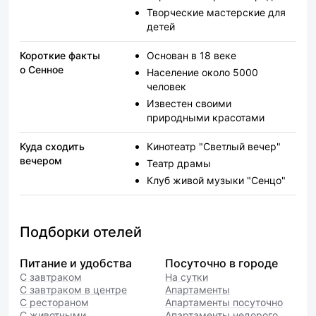
Творческие мастерские для
детей
Короткие факты
Основан в 18 веке
о Сенное
Население около 5000
человек
Известен своими
природными красотами
Куда сходить
Кинотеатр "Светлый вечер"
вечером
Театр драмы
Клуб живой музыки "Сенцо"
Подборки отелей
Питание и удобства
Посуточно в городе
С завтраком
На сутки
С завтраком в центре
Апартаменты
С рестораном
Апартаменты посуточно
С животными
Апартаменты недорого