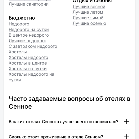
Отдых и сезоны
Лучшие санатории
Лучшие весной
Лучшие летом
Бюджетно
Лучшие зимой
Лучшие осенью
Недорого
Недорого на сутки
В центре недорого
Лучшие недорого
С завтраком недорого
Хостелы
Хостелы недорого
Хостелы в центре
Хостелы на сутки
Хостелы недорого на
сутки
Часто задаваемые вопросы об отелях в
Сенное
В каких отелях Сенного лучше всего остановиться?
В Сенном есть несколько отелей, которые подойдут для
Сколько стоит проживание в отеле Сенном?
комфортного проживания. Среди них можно выделить