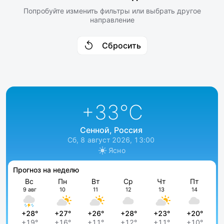
Попробуйте изменить фильтры или выбрать другое
направление
Сбросить
+33
°C
Сенной, Россия
Сб, 8 август 2026, 13:00
Ясно
Прогноз на неделю
Вс
Пн
Вт
Ср
Чт
Пт
9 авг
10
11
12
13
14
+28°
+27°
+26°
+28°
+23°
+20°
+19°
+16°
+11°
+12°
+11°
+10°