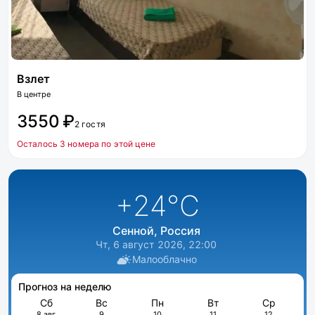
Взлет
В центре
3550 ₽
2 гостя
Осталось 3 номера по этой цене
+24
°C
Сенной, Россия
Чт, 6 август 2026, 22:00
Малооблачно
Прогноз на неделю
Сб
Вс
Пн
Вт
Ср
8 авг
9
10
11
12