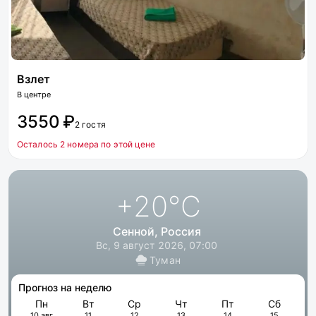
Взлет
В центре
3550 ₽
2 гостя
Осталось 2 номера по этой цене
+20
°C
Сенной, Россия
Вс, 9 август 2026, 07:00
Туман
Прогноз на неделю
Пн
Вт
Ср
Чт
Пт
Сб
10 авг
11
12
13
14
15