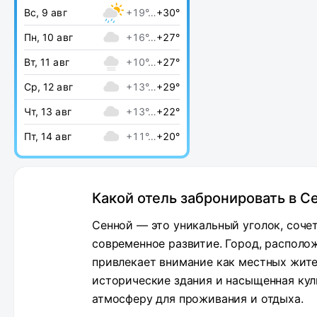
Вс, 9 авг
+19°…
+30°
Пн, 10 авг
+16°…
+27°
Вт, 11 авг
+10°…
+27°
Ср, 12 авг
+13°…
+29°
Чт, 13 авг
+13°…
+22°
Пт, 14 авг
+11°…
+20°
Какой отель забронировать в С
Сенной — это уникальный уголок, соче
современное развитие. Город, располо
привлекает внимание как местных жител
исторические здания и насыщенная ку
атмосферу для проживания и отдыха.