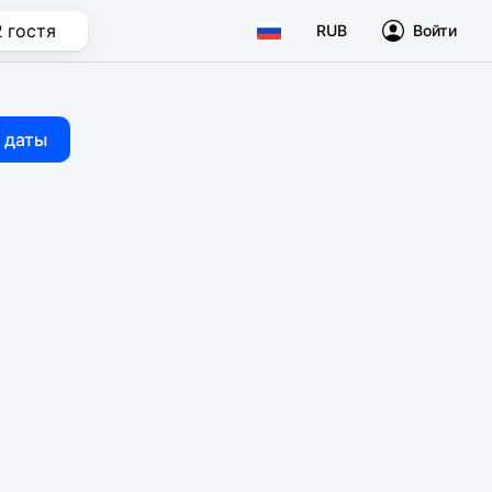
2 гостя
RUB
Войти
 даты